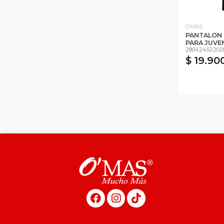
OMAS
PANTALON
PARA JUVEN
28042452202
$ 19.90