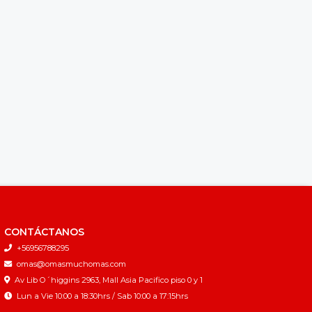
CONTÁCTANOS
+56956788295
omas@omasmuchomas.com
Av Lib O´higgins 2963, Mall Asia Pacifico piso 0 y 1
Lun a Vie 10:00 a 18:30hrs / Sab 10:00 a 17:15hrs