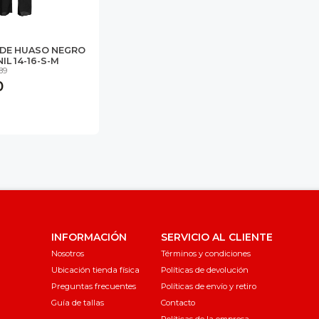
 DE HUASO NEGRO
IL 14-16-S-M
89
0
INFORMACIÓN
SERVICIO AL CLIENTE
Nosotros
Términos y condiciones
Ubicación tienda física
Políticas de devolución
Preguntas frecuentes
Políticas de envío y retiro
Guía de tallas
Contacto
Políticas de la empresa