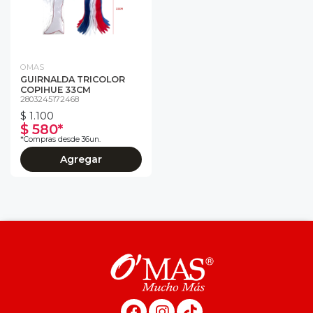
OMAS
GUIRNALDA TRICOLOR
COPIHUE 33CM
2803245172468
$ 1.100
$ 580*
*Compras desde 36un.
Agregar