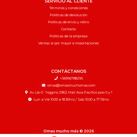
SERVICIO AL CLIENTE
Términos y condiciones
Políticas de devolución
Políticas de envío y retiro
Contacto
Políticas de la empresa
Ventas al por mayor e importaciones
CONTÁCTANOS
+56956788295
omas@omasmuchomas.com
Av Lib O´higgins 2963, Mall Asia Pacifico piso 0 y 1
Lun a Vie 10:00 a 18:30hrs / Sab 10:00 a 17:15hrs
Omas mucho más © 2026
¿Te gusta mi tienda? Yo vendo con
Bsale