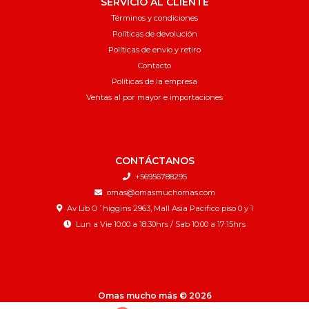
SERVICIO AL CLIENTE
Términos y condiciones
Políticas de devolución
Políticas de envío y retiro
Contacto
Políticas de la empresa
Ventas al por mayor e importaciones
CONTÁCTANOS
+56956788295
omas@omasmuchomas.com
Av Lib O´higgins 2963, Mall Asia Pacifico piso 0 y 1
Lun a Vie 10:00 a 18:30hrs / Sab 10:00 a 17:15hrs
Omas mucho más © 2026
¿Te gusta mi tienda? Yo vendo con
Bsale