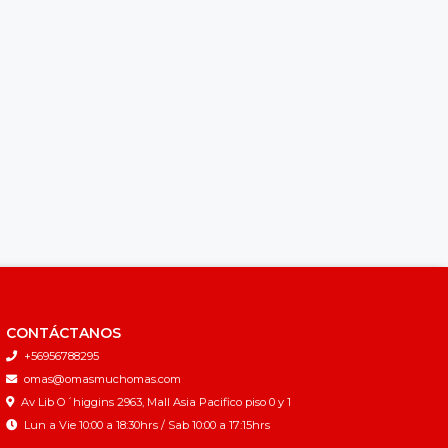
CONTÁCTANOS
+56956788295
omas@omasmuchomas.com
Av Lib O´higgins 2963, Mall Asia Pacifico piso 0 y 1
Lun a Vie 10:00 a 18:30hrs / Sab 10:00 a 17:15hrs