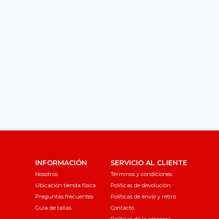
INFORMACIÓN
SERVICIO AL CLIENTE
Nosotros
Términos y condiciones
Ubicación tienda física
Políticas de devolución
Preguntas frecuentes
Políticas de envío y retiro
Guía de tallas
Contacto
Políticas de la empresa