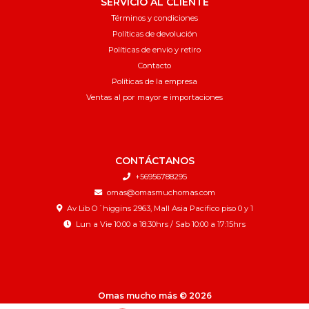
SERVICIO AL CLIENTE
Términos y condiciones
Políticas de devolución
Políticas de envío y retiro
Contacto
Políticas de la empresa
Ventas al por mayor e importaciones
CONTÁCTANOS
+56956788295
omas@omasmuchomas.com
Av Lib O´higgins 2963, Mall Asia Pacifico piso 0 y 1
Lun a Vie 10:00 a 18:30hrs / Sab 10:00 a 17:15hrs
Omas mucho más © 2026
¿Te gusta mi tienda? Yo vendo con
Bsale