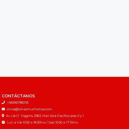
CONTÁCTANOS
+56956788295
omas@omasmuchomas.com
Av Lib O´higgins 2963, Mall Asia Pacifico piso 0 y 1
Lun a Vie 10:00 a 18:30hrs / Sab 10:00 a 17:15hrs