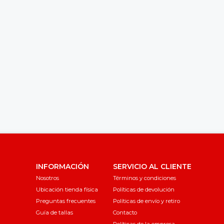
INFORMACIÓN
SERVICIO AL CLIENTE
Nosotros
Términos y condiciones
Ubicación tienda física
Políticas de devolución
Preguntas frecuentes
Políticas de envío y retiro
Guía de tallas
Contacto
Políticas de la empresa