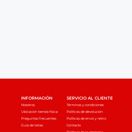
INFORMACIÓN
SERVICIO AL CLIENTE
Nosotros
Términos y condiciones
Ubicación tienda física
Políticas de devolución
Preguntas frecuentes
Políticas de envío y retiro
Guía de tallas
Contacto
Políticas de la empresa