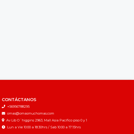
CONTÁCTANOS
+56956788295
omas@omasmuchomas.com
Av Lib O´higgins 2963, Mall Asia Pacifico piso 0 y 1
Lun a Vie 10:00 a 18:30hrs / Sab 10:00 a 17:15hrs