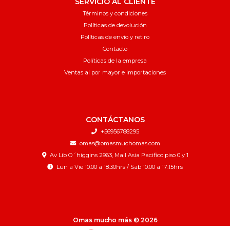
SERVICIO AL CLIENTE
Términos y condiciones
Políticas de devolución
Políticas de envío y retiro
Contacto
Políticas de la empresa
Ventas al por mayor e importaciones
CONTÁCTANOS
+56956788295
omas@omasmuchomas.com
Av Lib O´higgins 2963, Mall Asia Pacifico piso 0 y 1
Lun a Vie 10:00 a 18:30hrs / Sab 10:00 a 17:15hrs
Omas mucho más © 2026
¿Te gusta mi tienda? Yo vendo con
Bsale