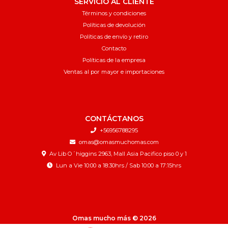
SERVICIO AL CLIENTE
Términos y condiciones
Políticas de devolución
Políticas de envío y retiro
Contacto
Políticas de la empresa
Ventas al por mayor e importaciones
CONTÁCTANOS
+56956788295
omas@omasmuchomas.com
Av Lib O´higgins 2963, Mall Asia Pacifico piso 0 y 1
Lun a Vie 10:00 a 18:30hrs / Sab 10:00 a 17:15hrs
Omas mucho más © 2026
¿Te gusta mi tienda? Yo vendo con
Bsale