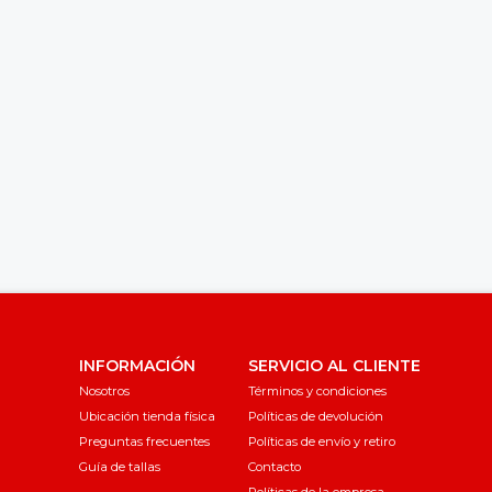
INFORMACIÓN
SERVICIO AL CLIENTE
Nosotros
Términos y condiciones
Ubicación tienda física
Políticas de devolución
Preguntas frecuentes
Políticas de envío y retiro
Guía de tallas
Contacto
Políticas de la empresa