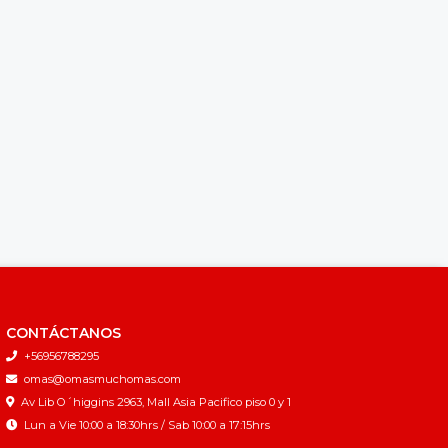
CONTÁCTANOS
+56956788295
omas@omasmuchomas.com
Av Lib O´higgins 2963, Mall Asia Pacifico piso 0 y 1
Lun a Vie 10:00 a 18:30hrs / Sab 10:00 a 17:15hrs