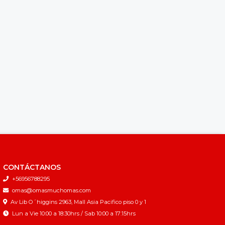
CONTÁCTANOS
+56956788295
omas@omasmuchomas.com
Av Lib O´higgins 2963, Mall Asia Pacifico piso 0 y 1
Lun a Vie 10:00 a 18:30hrs / Sab 10:00 a 17:15hrs