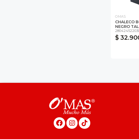
OMAS
CHALECO B
NEGRO TALL
28042452203
$ 32.90