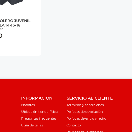
OLERO JUVENIL
A 14-16-18
02
0
INFORMACIÓN
SERVICIO AL CLIENTE
Nosotros
Términos y condiciones
Ubicación tienda física
Políticas de devolución
Preguntas frecuentes
Políticas de envío y retiro
Guía de tallas
Contacto
Políticas de la empresa