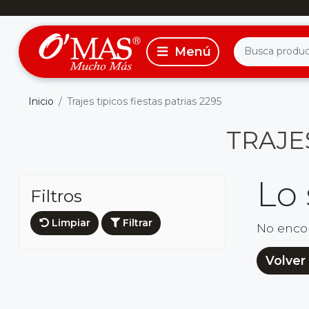
Inicio
Trajes tipicos fiestas patrias 2295
TRAJES
Lo
Filtros
Limpiar
Filtrar
No enco
Volver 