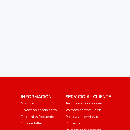
INFORMACIÓN
SERVICIO AL CLIENTE
Nosotros
Términos y condiciones
Ubicación tienda física
Políticas de devolución
Preguntas frecuentes
Políticas de envío y retiro
Guía de tallas
Contacto
Políticas de la empresa