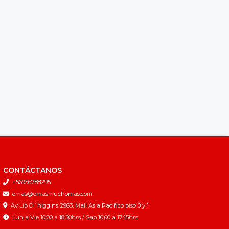
CONTÁCTANOS
+56956788295
omas@omasmuchomas.com
Av Lib O´higgins 2963, Mall Asia Pacifico piso 0 y 1
Lun a Vie 10:00 a 18:30hrs / Sab 10:00 a 17:15hrs