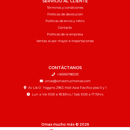
SERVICIO AL CLIENTE
Términos y condiciones
Políticas de devolución
Políticas de envío y retiro
Contacto
Políticas de la empresa
Ventas al por mayor e importaciones
CONTÁCTANOS
+56956788295
omas@omasmuchomas.com
Av Lib O´higgins 2963, Mall Asia Pacifico piso 0 y 1
Lun a Vie 10:00 a 18:30hrs / Sab 10:00 a 17:15hrs
Omas mucho más © 2026
¿Te gusta mi tienda? Yo vendo con
Bsale