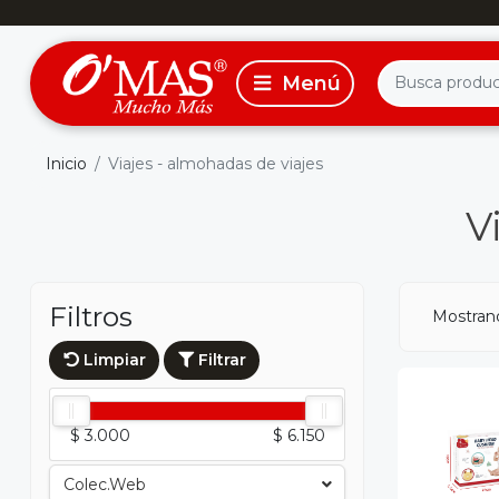
Inicio
Viajes - almohadas de viajes
V
Filtros
Mostran
Limpiar
Filtrar
$ 3.000
$ 6.150
Colec.web