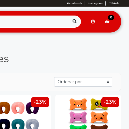
Facebook
Instagram
Tiktok
0
es
-23%
-23%