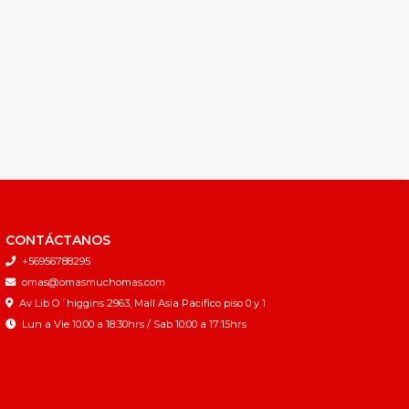
CONTÁCTANOS
+56956788295
omas@omasmuchomas.com
Av Lib O´higgins 2963, Mall Asia Pacifico piso 0 y 1
Lun a Vie 10:00 a 18:30hrs / Sab 10:00 a 17:15hrs