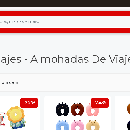
iajes - Almohadas De Viaj
do 6 de 6
-22%
-24%