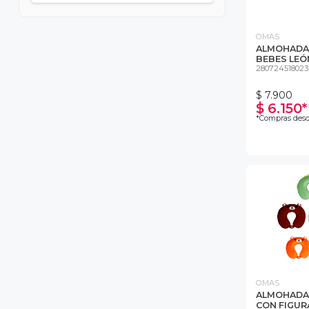
OMAS
ALMOHADA 
BEBES LEÓ
280724518023
$ 7.900
$ 6.150*
*Compras desd
OMAS
ALMOHADA 
CON FIGURA