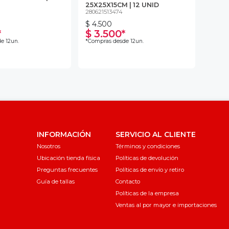
25X25X15CM | 12 UNID
280621513474
$ 4.500
*
$ 3.500*
e 12un.
*Compras desde 12un.
INFORMACIÓN
SERVICIO AL CLIENTE
Nosotros
Términos y condiciones
Ubicación tienda física
Políticas de devolución
Preguntas frecuentes
Políticas de envío y retiro
Guía de tallas
Contacto
Políticas de la empresa
Ventas al por mayor e importaciones