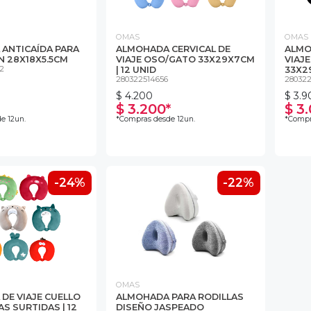
OMAS
OMAS
ANTICAÍDA PARA
ALMOHADA CERVICAL DE
ALMO
N 28X18X5.5CM
VIAJE OSO/GATO 33X29X7CM
VIAJE
2
| 12 UNID
33X29
280322514656
280322
$ 4.200
$ 3.9
$ 3.200*
$ 3
e 12un.
*Compras desde 12un.
*Compr
-24%
-22%
OMAS
DE VIAJE CUELLO
ALMOHADA PARA RODILLAS
S SURTIDAS | 12
DISEÑO JASPEADO