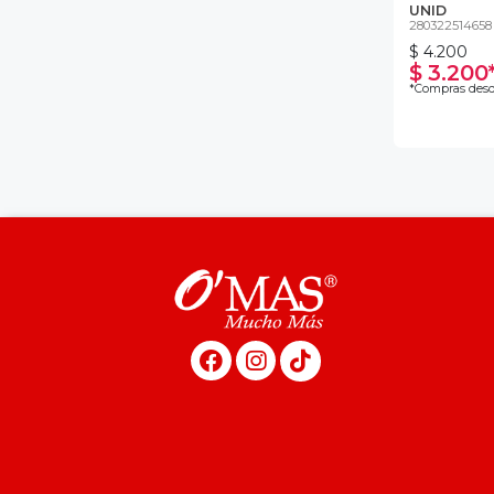
UNID
280322514658
$ 4.200
$ 3.200
*Compras desd