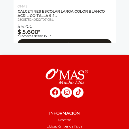
OMAS
OM
CALCETINES ESCOLAR LARGA COLOR BLANCO
BA
ACRILICO TALLA 9-1...
AL
2806175240122T0910BL
28
$ 6.200
$ 5.600*
$
* Compras desde 15 un.
Agregar al carro
INFORMACIÓN
Nosotros
Ubicación tienda física