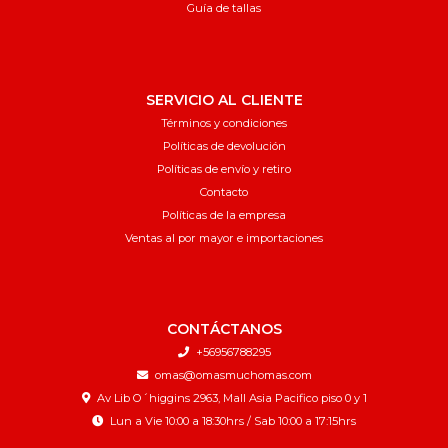
Guía de tallas
SERVICIO AL CLIENTE
Términos y condiciones
Políticas de devolución
Políticas de envío y retiro
Contacto
Políticas de la empresa
Ventas al por mayor e importaciones
CONTÁCTANOS
+56956788295
omas@omasmuchomas.com
Av Lib O´higgins 2963, Mall Asia Pacifico piso 0 y 1
Lun a Vie 10:00 a 18:30hrs / Sab 10:00 a 17:15hrs