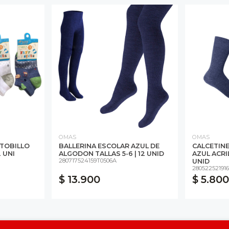
OMAS
OMAS
 TOBILLO
BALLERINA ESCOLAR AZUL DE
CALCETIN
 UNI
ALGODON TALLAS 5-6 | 12 UNID
AZUL ACRIL
280717524159T0506A
UNID
280522521916
$ 13.900
$ 5.800