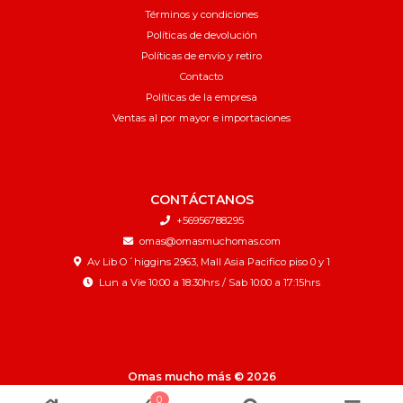
Términos y condiciones
Políticas de devolución
Políticas de envío y retiro
Contacto
Políticas de la empresa
Ventas al por mayor e importaciones
CONTÁCTANOS
+56956788295
omas@omasmuchomas.com
Av Lib O´higgins 2963, Mall Asia Pacifico piso 0 y 1
Lun a Vie 10:00 a 18:30hrs / Sab 10:00 a 17:15hrs
Omas mucho más © 2026
¿Te gusta mi tienda? Yo vendo con
Bsale
0