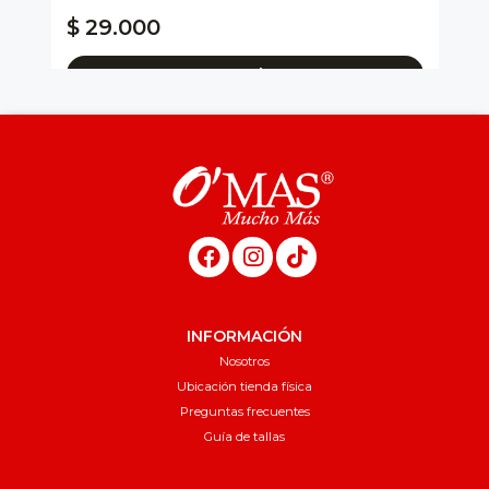
$ 
$ 29.000
$
* C
Agregar al carro
INFORMACIÓN
Nosotros
Ubicación tienda física
Preguntas frecuentes
Guía de tallas