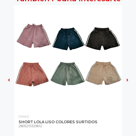
7%
OMAS
OM
|
SHORT LOLA LISO COLORES SURTIDOS
GL
2805215329612
24
.
Glo